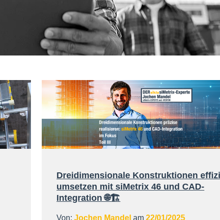
Dreidimensionale Konstruktionen effiz
umsetzen mit siMetrix 46 und CAD-
Integration 🌐🏗️
Von:
Jochen Mandel
am
22/01/2025