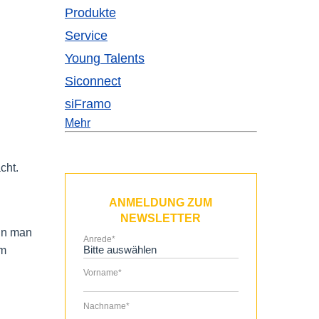
Produkte
Service
Young Talents
Siconnect
siFramo
Mehr
cht.
ANMELDUNG ZUM
NEWSLETTER
ann man
Anrede
*
em
Vorname
*
Nachname
*