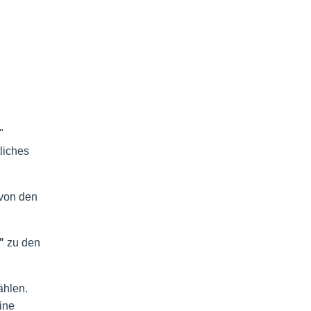
"
liches
 von den
e"
zu den
ählen.
ine