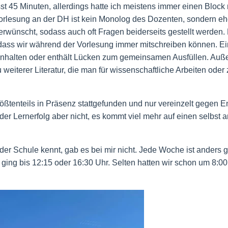
t 45 Minuten, allerdings hatte ich meistens immer einen Block 
rlesung an der DH ist kein Monolog des Dozenten, sondern eh
erwünscht, sodass auch oft Fragen beiderseits gestellt werden.
sodass wir während der Vorlesung immer mitschreiben können. Ei
en Inhalten oder enthält Lücken zum gemeinsamen Ausfüllen. Au
eiterer Literatur, die man für wissenschaftliche Arbeiten oder
ßtenteils in Präsenz stattgefunden und nur vereinzelt gegen 
r Lernerfolg aber nicht, es kommt viel mehr auf einen selbst a
er Schule kennt, gab es bei mir nicht. Jede Woche ist anders ge
ing bis 12:15 oder 16:30 Uhr. Selten hatten wir schon um 8:00