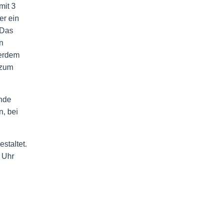
mit 3
er ein
 Das
n
ßerdem
 zum
Ende
n, bei
staltet.
 Uhr