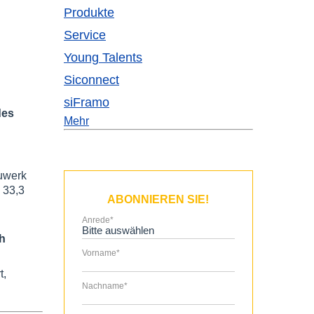
Produkte
Service
Young Talents
Siconnect
siFramo
des
Mehr
uwerk
 33,3
ABONNIEREN SIE!
Anrede
*
ch
Vorname
*
t,
Nachname
*