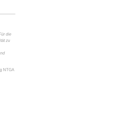
ür die
tät zu
und
ing NTGA