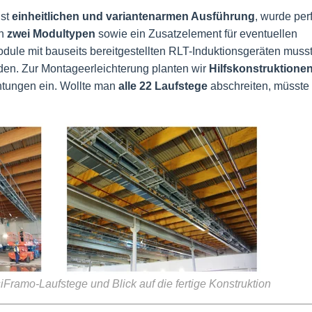
hst
einheitlichen und variantenarmen Ausführung
, wurde per
ch
zwei Modultypen
sowie ein Zusatzelement für eventuellen
dule mit bauseits bereitgestellten RLT-Induktionsgeräten mus
en. Zur Montageerleichterung planten wir
Hilfskonstruktione
htungen ein. Wollte man
alle 22 Laufstege
abschreiten, müsste
Framo-Laufstege und Blick auf die fertige Konstruktion