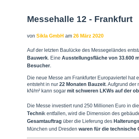
Messehalle 12 - Frankfurt
von
Sikla GmbH
am
26 März 2020
Auf der letzten Baulücke des Messegeländes entst
Bauwerk
. Eine
Ausstellungsfläche von 33.600 m
Besucher
.
Die neue Messe am Frankfurter Europaviertel hat 
entsteht in nur
22 Monaten Bauzeit
. Aufgrund der
kN/m² kann sogar
mit schweren LKWs auf der o
Die Messe investiert rund 250 Millionen Euro in di
Techni
k entfallen, wird die Dimension des gebäud
Gesamtauftrag
über die Lieferung des
Halterung
München und Dresden
waren für die technisch