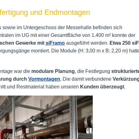
orfertigung und Endmontagen
 sowie im Untergeschoss der Messehalle befinden sich
entralen im UG mit einer Gesamtfläche von 1.400 m² konnte der
ischen Gewerke mit
siFramo
ausgeführt werden.
Etwa 250 si
gungsgänge montiert. Die Module (H: 3,00 m x B: 2,20 m) hatt
ontage war die
modulare Planung
, die Festlegung
strukturiert
arung durch
Vormontagen
. Die damit verbundene
Verkürzung
nitt und Restmaterial haben unseren
Kunden überzeugt
.