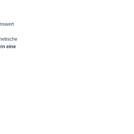
enswert
hetische
rn eine