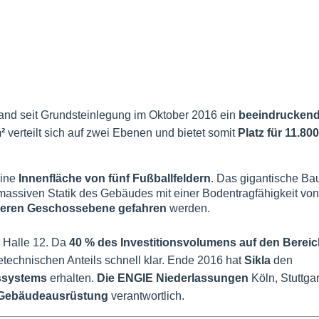
and seit Grundsteinlegung im Oktober 2016 ein
beeindrucken
²
verteilt sich auf zwei Ebenen und bietet somit
Platz für 11.800
eine
Innenfläche von fünf Fußballfeldern
. Das
gigantische Ba
 massiven Statik des Gebäudes mit einer Bodentragfähigkeit von
beren Geschossebene gefahren
werden.
e Halle 12. Da
40 % des Investitionsvolumens auf den Berei
etechnischen Anteils schnell klar. Ende 2016 hat
Sikla
den
ssystems
erhalten.
Die ENGIE Niederlassungen
Köln, Stuttgar
e Gebäudeausrüstung
verantwortlich.