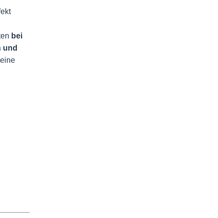
fekt
sten
bei
n und
 eine