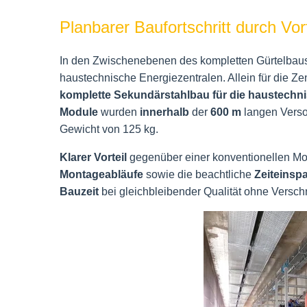
Planbarer Baufortschritt durch V
In den Zwischenebenen des kompletten Gürtelbaus
haustechnische Energiezentralen. Allein für die Z
komplette Sekundärstahlbau für die haustechn
Module
wurden
innerhalb
der
600 m
langen Versor
Gewicht von 125 kg.
Klarer Vorteil
gegenüber einer konventionellen M
Montageabläufe
sowie die beachtliche
Zeiteinsp
Bauzeit
bei gleichbleibender Qualität ohne Versch