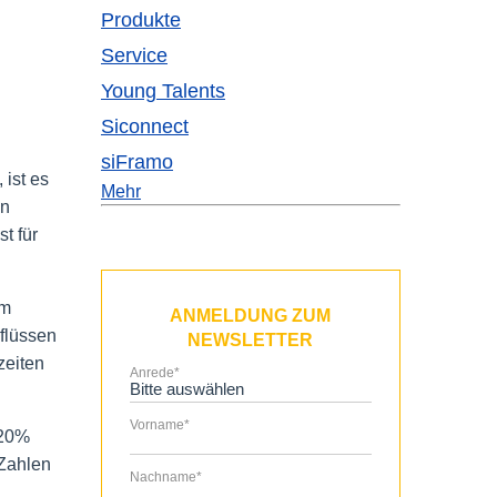
Produkte
Service
Young Talents
Siconnect
siFramo
 ist es
Mehr
en
t für
em
ANMELDUNG ZUM
flüssen
NEWSLETTER
zeiten
Anrede
*
Vorname
*
 20%
 Zahlen
Nachname
*