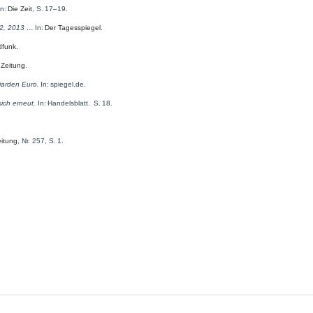
In:
Die Zeit
, S. 17–19.
12, 2013 …
In:
Der Tagesspiegel
.
dfunk
.
 Zeitung
.
iarden Euro.
In: spiegel.de.
sich erneut.
In: Handelsblatt. S. 18.
itung
, Nr. 257, S. 1.