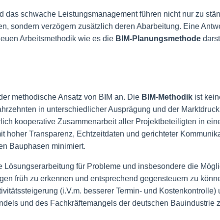
d das schwache Leistungsmanagement führen nicht nur zu stän
, sondern verzögern zusätzlich deren Abarbeitung. Eine Antwo
neuen Arbeitsmethodik wie es die
BIM-Planungsmethode
darste
der methodische Ansatz von BIM an. Die
BIM-Methodik
ist kei
Jahrzehnten in unterschiedlicher Ausprägung und der Marktdruck
lich kooperative Zusammenarbeit aller Projektbeteiligten in ei
 mit hoher Transparenz, Echtzeitdaten und gerichteter Kommunik
en Bauphasen minimiert.
ere Lösungserarbeitung für Probleme und insbesondere die Mögli
ngen früh zu erkennen und entsprechend gegensteuern zu könn
ivitätssteigerung (i.V.m. besserer Termin- und Kostenkontrolle)
dels und des Fachkräftemangels der deutschen Bauindustrie z