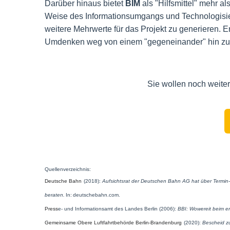
Darüber hinaus bietet
BIM
als "Hilfsmittel" mehr a
Weise des Informationsumgangs und Technologisie
weitere Mehrwerte für das Projekt zu generieren.
E
Umdenken weg von einem "gegeneinander" hin zu e
Sie wollen noch weite
Quellenverzeichnis:
Deutsche Bahn
(2018):
Aufsichtsrat der Deutschen Bahn AG hat über Termin
beraten.
In: deutschebahn.com.
Press
e- und Informationsamt des Landes Berlin (2006):
BBI: Wowereit beim er
Gemeinsame Obere Luftfahrtbehörde Berlin-Brandenburg
(2020):
Bescheid z