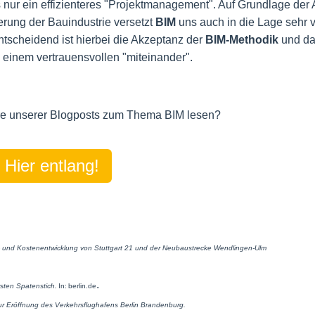
ls nur ein effizienteres "Projektmanagement". Auf Grundlage der 
rung der Bauindustrie versetzt
BIM
uns auch in die Lage sehr v
ntscheidend ist hierbei die Akzeptanz der
BIM-Methodik
und d
inem vertrauensvollen "miteinander".
re unserer Blogposts zum Thema BIM lesen?
Hier entlang!
- und Kostenentwicklung von Stuttgart 21 und der Neubaustrecke Wendlingen-Ulm
.
sten Spatenstich.
In: berlin.de
ur Eröffnung des Verkehrsflughafens Berlin Brandenburg.