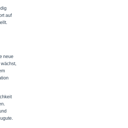
dig
rt auf
llt.
ne neue
 wächst,
nem
ation
chkeit
en.
 und
ugute.