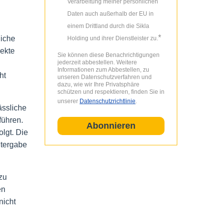
Verarbeitung meiner persönlichen
Daten auch außerhalb der EU in
einem Drittland durch die Sikla
*
liche
Holding und ihrer Dienstleister zu.
jekte
Sie können diese Benachrichtigungen
jederzeit abbestellen. Weitere
Informationen zum Abbestellen, zu
ht
unseren Datenschutzverfahren und
dazu, wie wir Ihre Privatsphäre
schützen und respektieren, finden Sie in
unserer
Datenschutzrichtlinie
.
ässliche
führen.
olgt.
Die
itergabe
zu
en
nicht