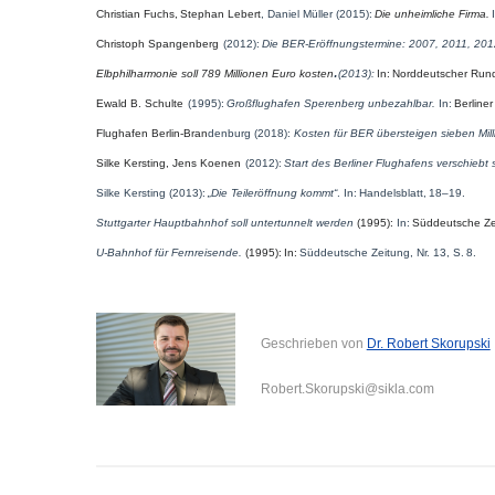
Christian Fuchs,
Stephan Lebert
, Daniel Müller (2015):
Die unheimliche Firma.
Christoph Spangenberg
(2012):
Die BER-Eröffnungstermine: 2007, 2011, 20
.
Elbphilharmonie soll 789 Millionen Euro kosten
(2013):
In:
Norddeutscher Run
Ewald B. Schulte
(1995):
Großflughafen Sperenberg unbezahlbar.
In:
Berliner
Flughafen Berlin-Bran
denburg (2018):
Kosten für BER übersteigen sieben Mill
Silke Kersting, Jens Koenen
(2012):
Start des Berliner Flughafens verschiebt 
Silke Kersting (2013):
„Die Teileröffnung kommt“
. In: Handelsblatt, 18–19.
Stuttgarter Hauptbahnhof soll untertunnelt werden
(1995):
In:
Süddeutsche Ze
U-Bahnhof für Fernreisende.
(1995): In:
Süddeutsche Zeitung, Nr. 13, S. 8.
Geschrieben von
Dr. Robert Skorupski
Robert.Skorupski@sikla.com