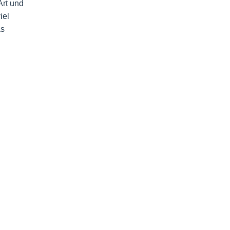
Art und
iel
as